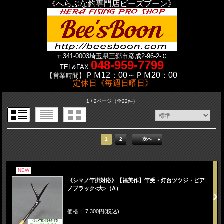
《へらぶな釣専門店ビーズブーン》
〒341-0003
埼玉県三郷市彦成2-96-2-Ｃ
048-959-7799
TEL&FAX
ＰＭ12：00～ＰＭ20：00
【営業時間】
定休日《毎週日曜日》
1 / 2ページ
（全22件）
1
2
次へ
NEW
《シマノ竿掛対応》【福美作】竿受・灯台ツツジ・ピア
ノブラック<大>（A）
価格： 7,300円(税込)