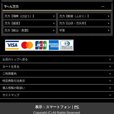
∇へら万力
万力【飛蜂（ひほう）】
万力【鮒楽（ふがく）】
万力【趙遥】
万力【山伏・万久作】
万力【岐山・美濃】
竿受
お店のトップへ戻る
カートを見る
ご利用案内
特定商取引法表示
個人情報の取扱い
サイトマップ
表示：スマートフォン｜
PC
Copyright (C) All Rights Reserved.