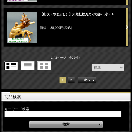
【山伏（やまぶし）】天然杜松万力<大砲>（小）A
価格： 38,000円(税込)
1 / 2ページ
（全22件）
1
2
次へ
商品検索
キーワード検索