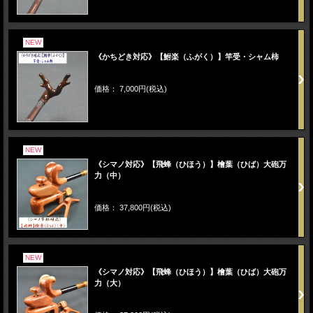
NEW
《かちどき対応》【鮒楽（ふがく）】竿受・シャム柿
価格： 7,000円(税込)
NEW
《シマノ対応》【飛蜂（ひほう）】檜葉（ひば）大砲万
力（中）
価格： 37,800円(税込)
NEW
《シマノ対応》【飛蜂（ひほう）】檜葉（ひば）大砲万
力（大）