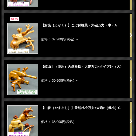
NEW
【鮒楽（ふがく）】こぶ付檜葉・大砲万力（中）A
価格： 37,200円(税込)
～
【岐山】（左用）天然杜松・大砲万力<タイプ5>（大）
価格： 30,500円(税込)
～
【山伏（やまぶし）】天然杜松万力<大砲>（極小）C
価格： 38,000円(税込)