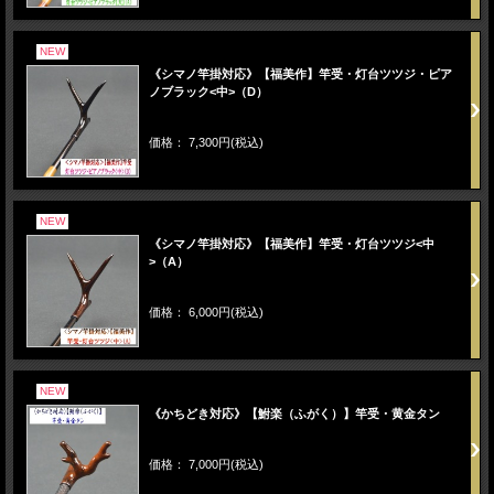
NEW
《シマノ竿掛対応》【福美作】竿受・灯台ツツジ・ピア
ノブラック<中>（D）
価格： 7,300円(税込)
NEW
《シマノ竿掛対応》【福美作】竿受・灯台ツツジ<中
>（A）
価格： 6,000円(税込)
NEW
《かちどき対応》【鮒楽（ふがく）】竿受・黄金タン
価格： 7,000円(税込)