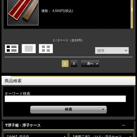
価格： 4,550円(税込)
1 / 2ページ
（全32件）
1
2
次へ
商品検索
キーワード検索
∇浮子箱・浮子ケース
【金鯱】浮子箱
【優夢工房】〈ひろ〉浮子ケース