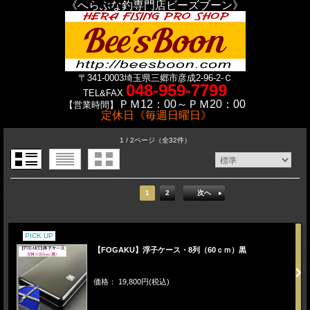
《へらぶな釣専門店ビーズブーン》
〒341-0003
埼玉県三郷市彦成2-96-2-Ｃ
048-959-7799
TEL&FAX
ＰＭ12：00～ＰＭ20：00
【営業時間】
定休日《毎週日曜日》
1 / 2ページ
（全32件）
1
2
次へ
PICK UP
【FOGAKU】浮子ケース・8列（60ｃｍ）黒
価格： 19,800円(税込)