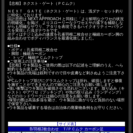
【忠相】ネクスト・ゲート（ＰＣムク）
ＮＥＸＴ ＧＡＴＥ（ネクスト・ゲート）は、浅ダナ・セット釣り
に特化しております。
設計思想は NEXT APPROACH と同様に「より鮮明なクワセの状況
の明確化」を掲げ、よりスローリーなクワセエサの落下を補助しな
がらも明確なサワリ、アタリを表現できるハイクオリティーバラン
スを実現した浅ダナウキです。
ボディはナジミ込みの速度を孔雀羽根二枚合せと極細カーボン脚の
組み合わせでボディバランスを最適化致しました。
■仕様■
・ボディ：孔雀羽根二枚合せ
・脚部：極細カーボン
・ トップ：極細ＰＣムクトップ
■ご使用上の注意事項■
【忠相】ウキ製品をご使用の際は以下の記述をご理解のうえ、へら
鮒釣りをお楽しみ下さい。
•ウキ製品の先端は鋭利ですので目や皮膚など刺さぬようご注意下さ
い。
•PCムクトップ並びにグラスムクトップは折れ、破損しますと修復
を施すことができませんので細心のご注意をお願い致します。
•強い衝撃はウキ製品を破損させる恐れがございます。放り込み（キ
ャスト）やアワセ（フッキング）や魚の取り込み（ランディング）
などのロッドワークには細心の注意をお願い致します。
•保管の際は高温多湿を避け、ウキ製品に曲がりなど負担のない場所
で保管下さい。
•ウキ製品を破棄する場合は自治体の廃棄物条例をお守りください。
【サイズ表】
B/羽根2枚合わせ Ｔ/ＰＣムク カーボン足