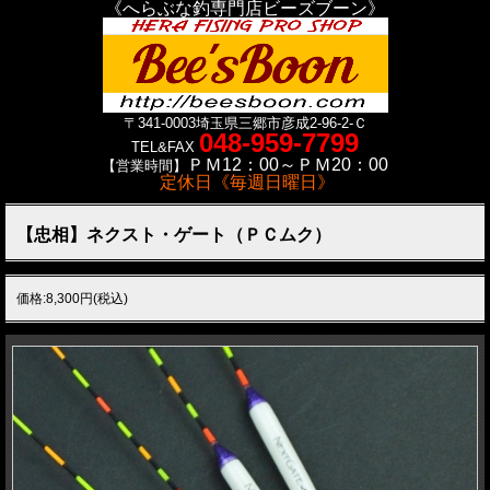
《へらぶな釣専門店ビーズブーン》
〒341-0003
埼玉県三郷市彦成2-96-2-Ｃ
048-959-7799
TEL&FAX
ＰＭ12：00～ＰＭ20：00
【営業時間】
定休日《毎週日曜日》
【忠相】ネクスト・ゲート（ＰＣムク）
価格:8,300円(税込)