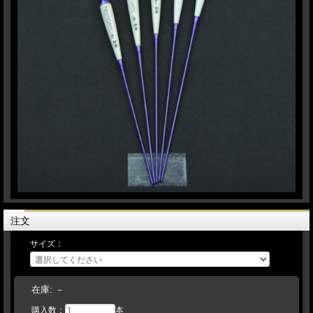
注文
サイズ：
在庫:
－
購入数：
本