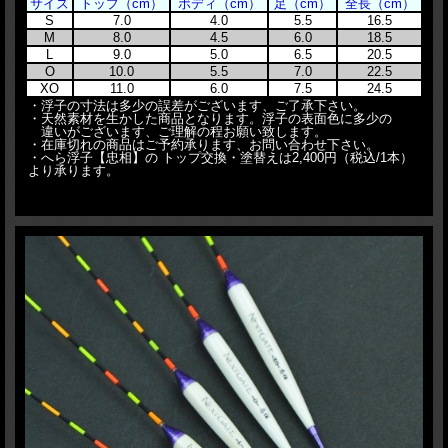
サイズ
トップ（cm）
ボディ（cm）
足（cm）
全長（cm）
S
7.0
4.0
5.5
16.5
M
8.0
4.5
6.0
18.5
L
9.0
5.0
6.5
20.5
O
10.0
5.5
7.0
22.5
XO
11.0
6.0
7.5
24.5
・浮子の寸法は多少の誤差がございます、ご了承下さい。
・天然素材を生かした商品となります。浮子の表面色に多少の
違いがございます、ご理解の程お願い致します。
・在庫切れの商品はご予約承ります、お問い合わせ下さい。
・へら浮子【忠相】の トップ交換・塗替えは2,400円（税込/1本）
より承ります。