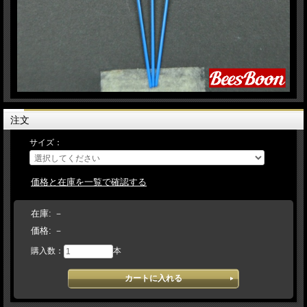
注文
サイズ：
価格と在庫を一覧で確認する
在庫:
－
価格:
－
購入数：
本