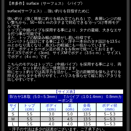
【本多作】surface（サーフェス）《パイプ》
surface(サーフェス）…強い釣りを目指すために
強い釣り（強く簡単に釣りを組み立てられる）で、表層レンジの狙
い撃ちから、50～60ｃｍのタナまで対応できる”かっつけ専用モデ
ル”です。
トップに中細パイプを採用する事により、タナの凝縮、大きなエサ
を打つ事が可能です。
また、トップの馴染み幅の調整がし易い仕様です。
コンパクトな設計にする事により、浮子一本分のタナ設計を13.5ｃ
ｍとかなり浅くなり、糸ズレの軽減にも一役かっています。
また、ボディ＋カーボン足の長さをを8cmで統一しております。
サイズSでボディ（3cm)、サイズMでボディ（3.5ｃｍ）、サイズＬ
でボディ（4ｃｍ）です。
こちらのモデルはトップに（中細パイプ）を採用する事により、両
ダンゴ、セット釣り共にご使用頂けます。
特にセット釣りでは高浮力を活かし、一定の距離間を保ち上ずりを
抑えながらタナを作りやすく、ハリスを張らせて縦に良いアタリを
出しやすいです。
【サイズ表】
B/カヤ1本取（5.0～5.3mm） Ｔ/パイプ（1.0-1.4mm） 0.8mmカ
ーボン足
サイ
トップ
ボディ
足
全長
ボディ径
ズ
（cm）
（cm）
（cm）
（cm）
（mm）
S
5.5
3.0
5.0
13.5
5～5.3
M
5.5
3.5
4.5
13.5
5～5.3
L
5.5
4.0
4.0
13.5
5～5.3
・浮子の寸法は多少の誤差がございます、ご了承下さい。