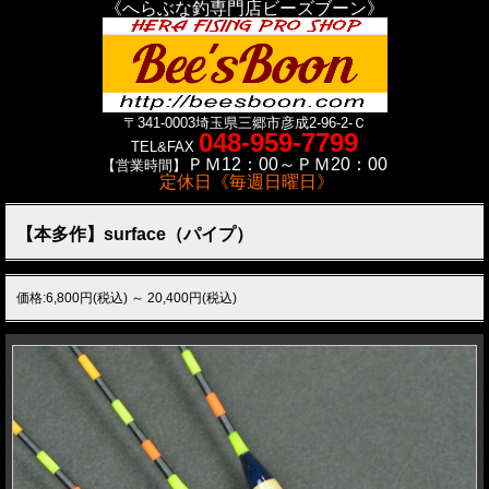
《へらぶな釣専門店ビーズブーン》
〒341-0003
埼玉県三郷市彦成2-96-2-Ｃ
048-959-7799
TEL&FAX
ＰＭ12：00～ＰＭ20：00
【営業時間】
定休日《毎週日曜日》
【本多作】surface（パイプ）
価格:6,800円(税込)
～
20,400円(税込)