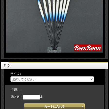
注文
サイズ：
在庫:
－
購入数：
本