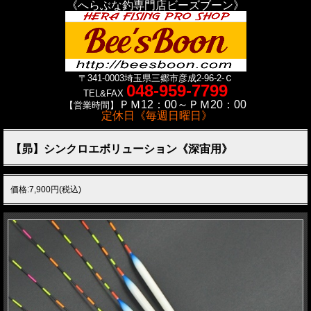
《へらぶな釣専門店ビーズブーン》
〒341-0003
埼玉県三郷市彦成2-96-2-Ｃ
048-959-7799
TEL&FAX
ＰＭ12：00～ＰＭ20：00
【営業時間】
定休日《毎週日曜日》
【昴】シンクロエボリューション《深宙用》
価格:7,900円(税込)