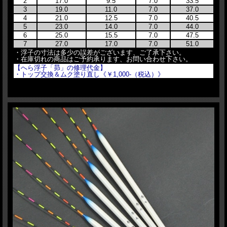
2
17.0
9.5
7.0
33.5
3
19.0
11.0
7.0
37.0
4
21.0
12.5
7.0
40.5
5
23.0
14.0
7.0
44.0
6
25.0
15.5
7.0
47.5
7
27.0
17.0
7.0
51.0
・浮子の寸法は多少の誤差がございます、ご了承下さい。
・在庫切れの商品はご予約承ります、お問い合わせ下さい。
【へら浮子「昴」の修理代金】
・トップ交換＆ムク塗り直し《￥1,000-（税込）》