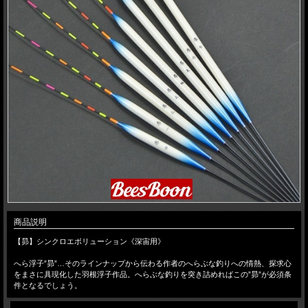
商品説明
【昴】シンクロエボリューション《深宙用》
へら浮子”昴”…そのラインナップから伝わる作者のへらぶな釣りへの情熱、探求心
をまさに具現化した羽根浮子作品。へらぶな釣りを突き詰めればこの”昴”が必須条
件となるでしょう。