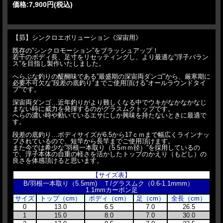
価格:
7,900円
(税込)
【昴】シンクロエボリューション《深宙用》
既存の”シンクロモーション”をブラッシュアップ！
若干のボディ長、足寸をリセッティングし、より最適な”浮子バラン
ス”を目指し製作いたしました。
へらぶな釣りの醍醐味である”最盛期の深宙両ダンゴ”から、厳寒期に
必要不可欠な”段差の底釣り”までご使用頂ける”オールラウンドタイ
プ”です。
深宙両ダンゴ…近年釣りがより難しくなる中でウキがなかなかなじ
まない時に威力を発揮するのがグラスムクトップです。
へらの濃い時や動いているエサにしか興味を持たないときに最適で
す。
段差の底釣り…ボディサイズが6.5から17ｃｍまで幅広くラインナッ
プされているので、短竿から長竿までご使用頂けます。
また今では希少な”羽根一本取り（5.5ｍｍ径）”を採用しているの
で、浮子本体の自重の軽さを活かしたトップのかえり（もどし）の
良さを体感頂けると思います。
【サイズ表】
B/羽根一本取り（5.5mm) Ｔ/グラスムク（0.6-1.1mmm）
1.1mmカーボン足
サイズ
トップ（cm）
ボディ（cm）
足（cm）
全長（cm）
0
13.0
6.5
7.0
26.5
1
15.0
8.0
7.0
30.0