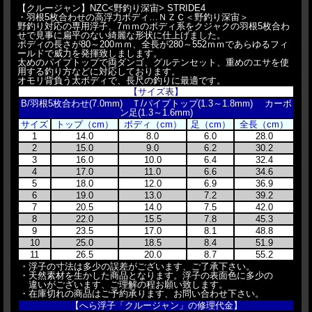
【クルージャン】NZC<野釣り深宙> STRIDE4
・羽根5枚合わせの高浮力ボディ…ＮＺＣ＜野釣り深宙＞
野釣り対応の専用浮子、7ｍｍのボディ系をクジャクの羽根5枚合わ
せで見事に扁平のない綺麗な形状に仕上げました。
ボディの長さが80～200ｍｍ、全長が280～552ｍｍであらゆるフィ
ールドで威力を発揮致しまします。
太めのパイプトップで両ダンゴ、グルテンセット、重めのエサを使
用する釣り方などに対応しております。
オモリ背負う太ボディで、長尺の釣りに最適です。
【サイズ表】
B/羽根5枚合わせ(7.0mm) Ｔ/パイプトップ(1.3～1.8mm) カーボ
ン足(1.3～1.6mm)
サイズ
トップ（cm）
ボディ（cm）
足（cm）
全長（cm）
1
14.0
8.0
6.0
28.0
2
15.0
9.0
6.2
30.2
3
16.0
10.0
6.4
32.4
4
17.0
11.0
6.6
34.6
5
18.0
12.0
6.9
36.9
6
19.0
13.0
7.2
39.2
7
20.5
14.0
7.5
42.0
8
22.0
15.5
7.8
45.3
9
23.5
17.0
8.1
48.8
10
25.0
18.5
8.4
51.9
11
26.5
20.0
8.7
55.2
・浮子の寸法は多少の誤差がございます、ご了承下さい。
・天然素材を生かした商品となります。浮子の表面色に多少の
違いがございます、ご理解の程お願い致します。
・在庫切れの商品はご予約承ります、お問い合わせ下さい。
【へら浮子「クルージャン」の修理代金】