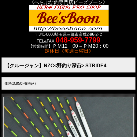
《へらぶな釣専門店ビーズブーン》
〒341-0003
埼玉県三郷市彦成2-96-2-Ｃ
048-959-7799
TEL&FAX
ＰＭ12：00～ＰＭ20：00
【営業時間】
定休日《毎週日曜日》
【クルージャン】NZC<野釣り深宙> STRIDE4
価格:3,850円(税込)