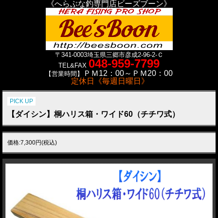
《へらぶな釣専門店ビーズブーン》
〒341-0003
埼玉県三郷市彦成2-96-2-Ｃ
048-959-7799
TEL&FAX
ＰＭ12：00～ＰＭ20：00
【営業時間】
定休日《毎週日曜日》
PICK UP
【ダイシン】桐ハリス箱・ワイド60（チチワ式）
価格:7,300円(税込)