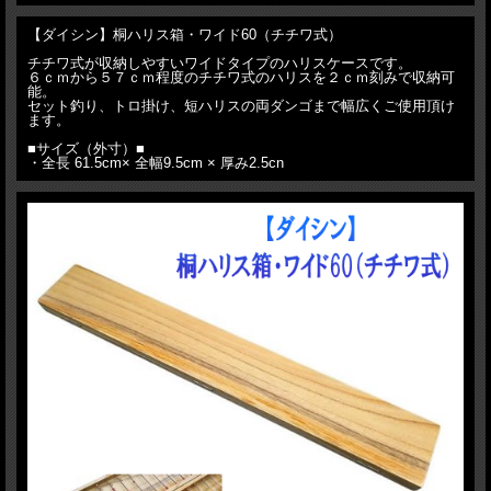
【ダイシン】桐ハリス箱・ワイド60（チチワ式）
チチワ式が収納しやすいワイドタイプのハリスケースです。
６ｃｍから５７ｃｍ程度のチチワ式のハリスを２ｃｍ刻みで収納可
能。
セット釣り、トロ掛け、短ハリスの両ダンゴまで幅広くご使用頂け
ます。
■サイズ（外寸）■
・全長 61.5cm× 全幅9.5cm × 厚み2.5cn