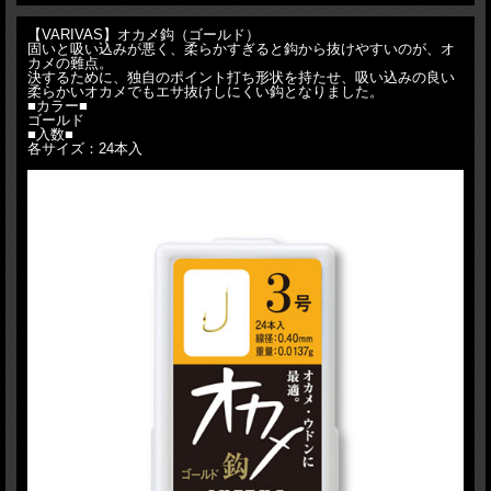
【VARIVAS】オカメ鈎（ゴールド）
固いと吸い込みが悪く、柔らかすぎると鈎から抜けやすいのが、オ
カメの難点。
決するために、独自のポイント打ち形状を持たせ、吸い込みの良い
柔らかいオカメでもエサ抜けしにくい鈎となりました。
■カラー■
ゴールド
■入数■
各サイズ：24本入