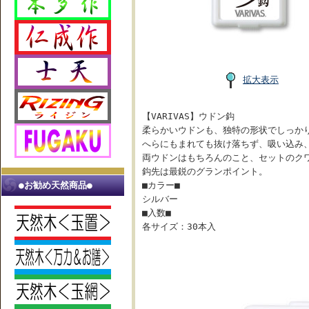
拡大表示
【VARIVAS】ウドン鈎
柔らかいウドンも、独特の形状でしっか
へらにもまれても抜け落ちず、吸い込み
両ウドンはもちろんのこと、セットのク
鈎先は最鋭のグランポイント。
●お勧め天然商品●
■カラー■
シルバー
■入数■
各サイズ：30本入