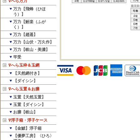
∇へら万力
万力【飛蜂（ひほ
う）】
万力【鮒楽（ふが
く）】
万力【趙遥】
万力【山伏・万久作】
万力【岐山・美濃】
竿受
∇へら玉枠＆玉網
【天然網付き】
【ダイシン】
∇へら玉置＆お膳
玉置【天然玉置】
玉置【ダイシン】
お膳【岐山】
∇浮子箱・浮子ケース
【金鯱】浮子箱
【優夢工房】〈ひろ〉