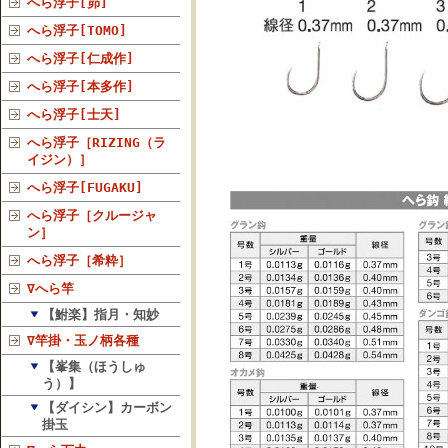
へら浮子[昴]
へら浮子[TOMO]
へら浮子[仁成作]
へら浮子[本多作]
へら浮子[士天]
へら浮子［RIZING（ラ
イジン）］
へら浮子[FUGAKU]
へら浮子［クルージャ
ン］
へら浮子［希粋］
∇へら竿
【鮒楽】指月・知妙
∇竿掛・玉ノ柄各種
【峯集（ほうしゅ
う）】
【ダイシン】カーボン
掛玉