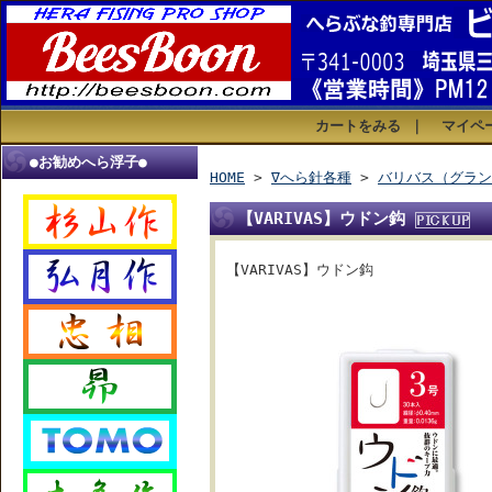
カートをみる
｜
マイペ
●お勧めへら浮子●
HOME
>
∇へら針各種
>
バリバス（グラン
【VARIVAS】ウドン鈎
【VARIVAS】ウドン鈎