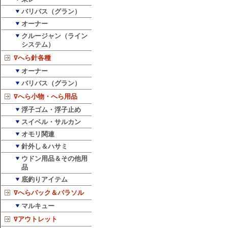
バリバス（グラン）
オーナー
クルージャン（ライン
システム）
∇へら針各種
オーナー
バリバス（グラン）
∇へら小物・へら用品
浮子ゴム・浮子止め
スイベル・サルカン
オモリ関連
針外し＆ハサミ
ウドン用品＆その他用
品
底釣りアイテム
∇へらバック＆パラソル
マルキュー
∇アウトレット