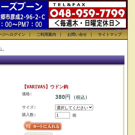
ージへログイン
｜
ご利用案内
｜
お問い合せ
｜
サイトマップ
）
【VARIVAS】ウドン鈎
価格:
380円
(税込)
サイズ:
購入数:
個