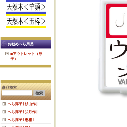
お勧めへら用品
■アウトレット（浮
子）
商品検索
へら浮子[杉山作]
へら浮子[弘月作]
へら浮子[忠相]